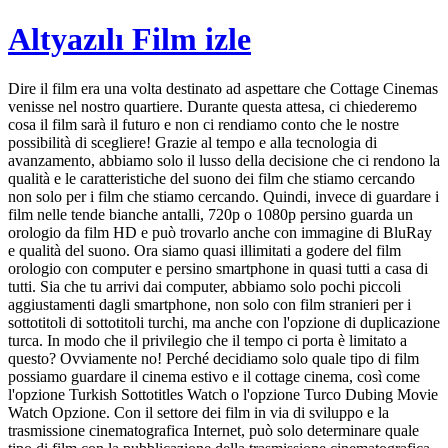
Altyazılı Film izle
Dire il film era una volta destinato ad aspettare che Cottage Cinemas
venisse nel nostro quartiere. Durante questa attesa, ci chiederemo
cosa il film sarà il futuro e non ci rendiamo conto che le nostre
possibilità di scegliere! Grazie al tempo e alla tecnologia di
avanzamento, abbiamo solo il lusso della decisione che ci rendono la
qualità e le caratteristiche del suono dei film che stiamo cercando
non solo per i film che stiamo cercando. Quindi, invece di guardare i
film nelle tende bianche antalli, 720p o 1080p persino guarda un
orologio da film HD e può trovarlo anche con immagine di BluRay
e qualità del suono. Ora siamo quasi illimitati a godere del film
orologio con computer e persino smartphone in quasi tutti a casa di
tutti. Sia che tu arrivi dai computer, abbiamo solo pochi piccoli
aggiustamenti dagli smartphone, non solo con film stranieri per i
sottotitoli di sottotitoli turchi, ma anche con l'opzione di duplicazione
turca. In modo che il privilegio che il tempo ci porta è limitato a
questo? Ovviamente no! Perché decidiamo solo quale tipo di film
possiamo guardare il cinema estivo e il cottage cinema, così come
l'opzione Turkish Sottotitles Watch o l'opzione Turco Dubing Movie
Watch Opzione. Con il settore dei film in via di sviluppo e la
trasmissione cinematografica Internet, può solo determinare quale